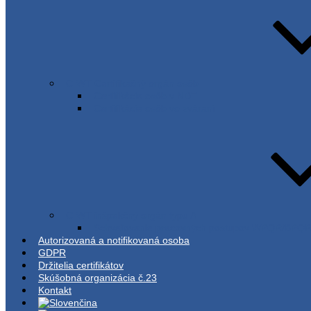
C-WT Certifikačný orgán osôb
Certifikácia osôb v NDT
Certifikácia osôb vo zváraní
C-WT inšpekčný orgán typu A
Schvaľovanie pracovných postupov WPQR/BPQ
Autorizovaná a notifikovaná osoba
GDPR
Držitelia certifikátov
Skúšobná organizácia č.23
Kontakt