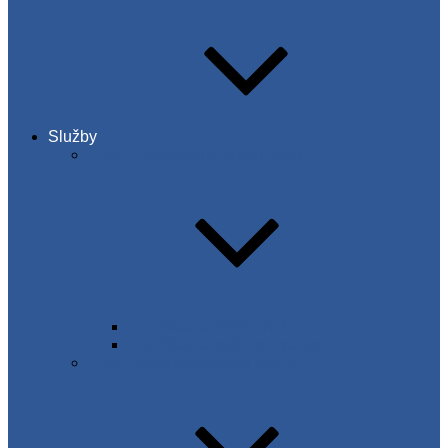
Služby
C-WT Certifikačný orgán osôb
Certifikácia osôb v NDT
Certifikácia osôb vo zváraní
C-WT inšpekčný orgán typu A