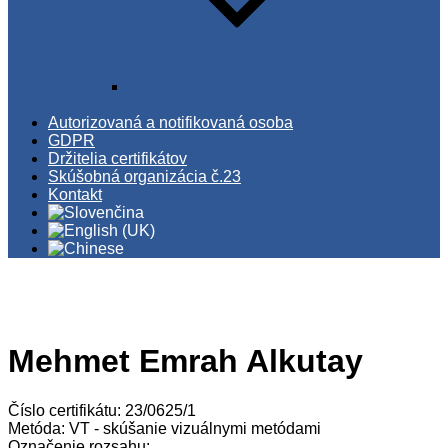
Schvaľovanie pracovných postupov
WPQR/BPQR
Autorizovaná a notifikovaná osoba
GDPR
Držitelia certifikátov
Skúšobná organizácia č.23
Kontakt
Mehmet Emrah Alkutay
Číslo certifikátu: 23/0625/1
Metóda: VT - skúšanie vizuálnymi metódami
Označenie rozsahu: