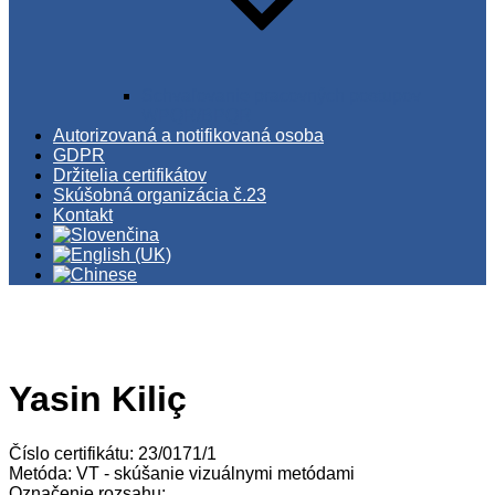
Schvaľovanie pracovných postupov
WPQR/BPQR
Autorizovaná a notifikovaná osoba
GDPR
Držitelia certifikátov
Skúšobná organizácia č.23
Kontakt
Yasin Kiliç
Číslo certifikátu: 23/0171/1
Metóda: VT - skúšanie vizuálnymi metódami
Označenie rozsahu: