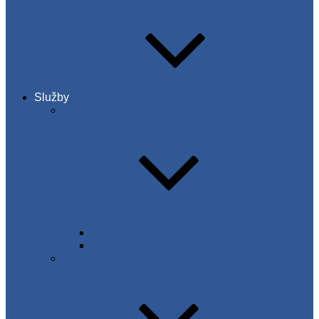
Služby
C-WT Certifikačný orgán osôb
Certifikácia osôb v NDT
Certifikácia osôb vo zváraní
C-WT inšpekčný orgán typu A