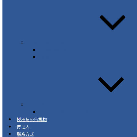
C-WT 人员认证机构
无损检测人员认证
焊接人员认证
C-WT 检验机构A类
操作程序WPQR/BPQR的批准
授权与公告机构
持证人
联系方式