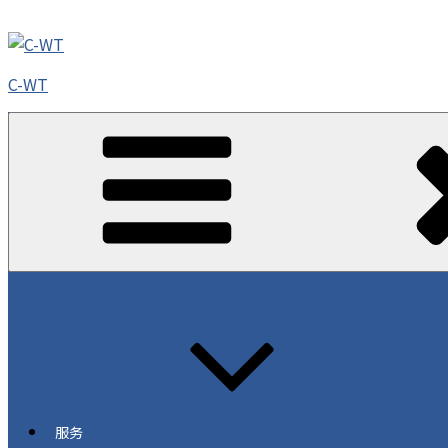
跳
至
內
C-WT
容
服务