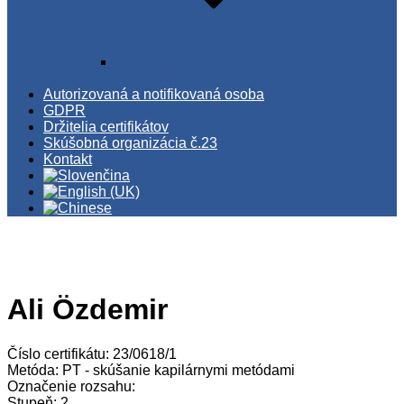
Schvaľovanie pracovných postupov
WPQR/BPQR
Autorizovaná a notifikovaná osoba
GDPR
Držitelia certifikátov
Skúšobná organizácia č.23
Kontakt
Ali Özdemir
Číslo certifikátu: 23/0618/1
Metóda: PT - skúšanie kapilárnymi metódami
Označenie rozsahu:
Stupeň: 2