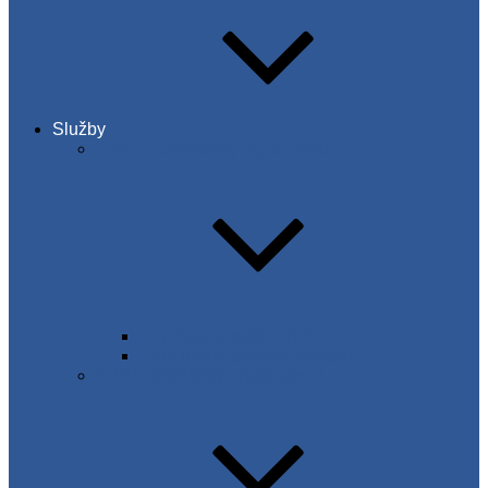
Služby
C-WT Certifikačný orgán osôb
Certifikácia osôb v NDT
Certifikácia osôb vo zváraní
C-WT inšpekčný orgán typu A