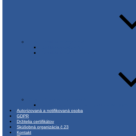
C-WT Certifikačný orgán osôb
Certifikácia osôb v NDT
Certifikácia osôb vo zváraní
C-WT inšpekčný orgán typu A
Schvaľovanie pracovných postupov WPQR/BPQ
Autorizovaná a notifikovaná osoba
GDPR
Držitelia certifikátov
Skúšobná organizácia č.23
Kontakt