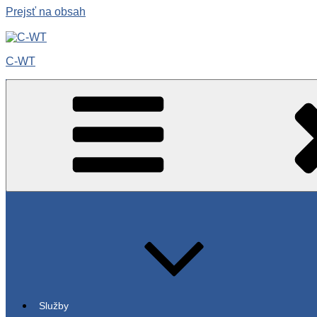
Prejsť na obsah
C-WT
Služby