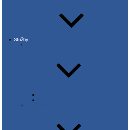
Služby
C-WT Certifikačný orgán osôb
Certifikácia osôb v NDT
Certifikácia osôb vo zváraní
C-WT inšpekčný orgán typu A