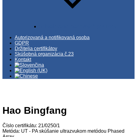
Schvaľovanie pracovných postupov
WPQR/BPQR
Autorizovaná a notifikovaná osoba
GDPR
Držitelia certifikátov
Skúšobná organizácia č.23
Kontakt
Hao Bingfang
Číslo certifikátu: 21/0250/1
Metóda: UT - PA skúšanie ultrazvukom metódou Phased
Array