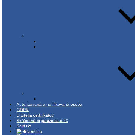
C-WT Certifikačný orgán osôb
Certifikácia osôb v NDT
Certifikácia osôb vo zváraní
C-WT inšpekčný orgán typu A
Schvaľovanie pracovných postupov WPQR/BPQ
Autorizovaná a notifikovaná osoba
GDPR
Držitelia certifikátov
Skúšobná organizácia č.23
Kontakt