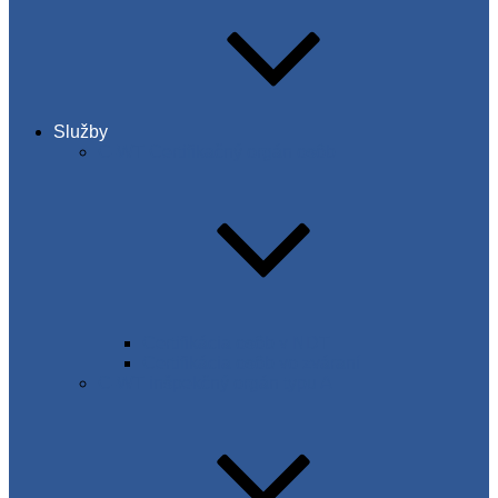
Služby
C-WT Certifikačný orgán osôb
Certifikácia osôb v NDT
Certifikácia osôb vo zváraní
C-WT inšpekčný orgán typu A