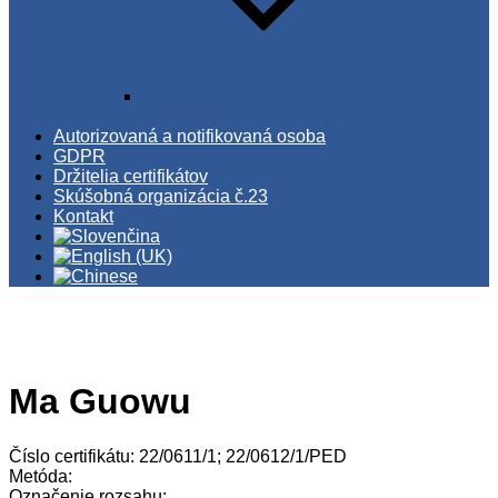
Schvaľovanie pracovných postupov
WPQR/BPQR
Autorizovaná a notifikovaná osoba
GDPR
Držitelia certifikátov
Skúšobná organizácia č.23
Kontakt
Ma Guowu
Číslo certifikátu: 22/0611/1; 22/0612/1/PED
Metóda:
Označenie rozsahu: