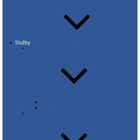
Služby
C-WT Certifikačný orgán osôb
Certifikácia osôb v NDT
Certifikácia osôb vo zváraní
C-WT inšpekčný orgán typu A