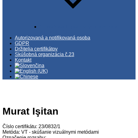
Schvaľovanie pracovných postupov
WPQR/BPQR
Autorizovaná a notifikovaná osoba
GDPR
Držitelia certifikátov
Skúšobná organizácia č.23
Kontakt
Murat Işitan
Číslo certifikátu: 23/0832/1
Metóda: VT - skúšanie vizuálnymi metódami
Označenie rozsahu: