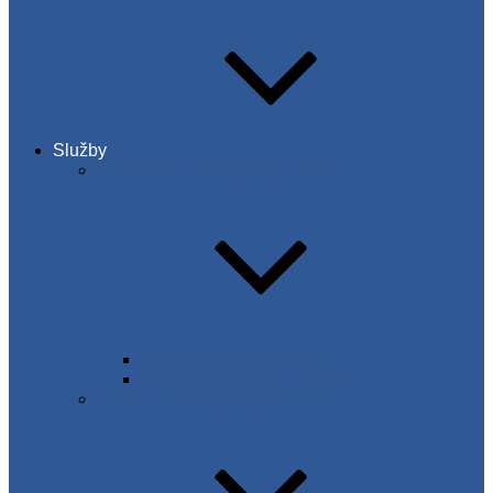
Služby
C-WT Certifikačný orgán osôb
Certifikácia osôb v NDT
Certifikácia osôb vo zváraní
C-WT inšpekčný orgán typu A