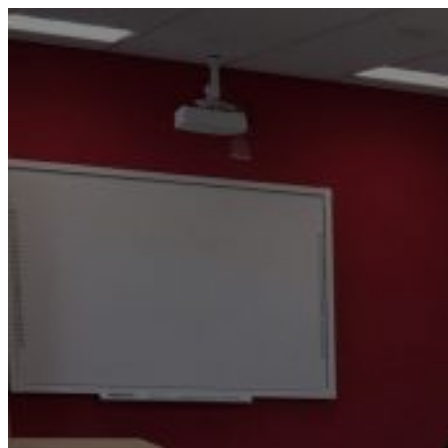
Prejsť
na
obsah