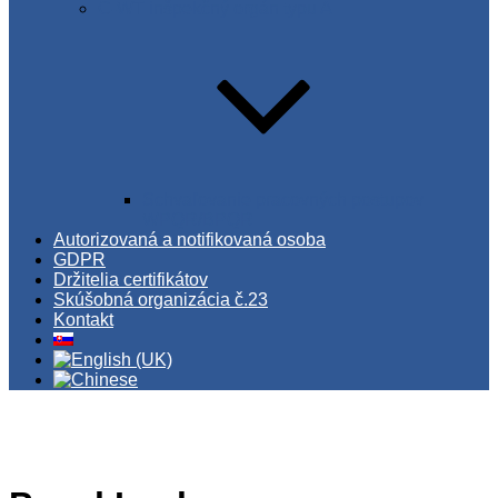
C-WT inšpekčný orgán typu A
Schvaľovanie pracovných postupov
WPQR/BPQR
Autorizovaná a notifikovaná osoba
GDPR
Držitelia certifikátov
Skúšobná organizácia č.23
Kontakt