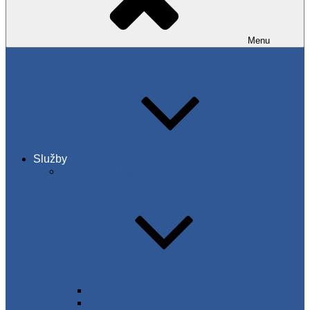
Menu
Služby
C-WT Certifikačný orgán osôb
Certifikácia osôb v NDT
Certifikácia osôb vo zváraní