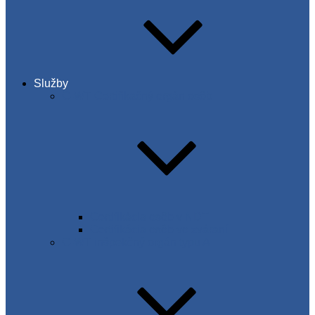
Služby
C-WT Certifikačný orgán osôb
Certifikácia osôb v NDT
Certifikácia osôb vo zváraní
C-WT inšpekčný orgán typu A