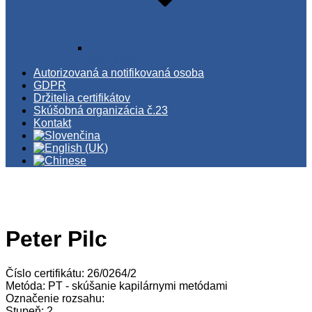
Schvaľovanie pracovných postupov
WPQR/BPQR
Autorizovaná a notifikovaná osoba
GDPR
Držitelia certifikátov
Skúšobná organizácia č.23
Kontakt
Peter Pilc
Číslo certifikátu: 26/0264/2
Metóda: PT - skúšanie kapilárnymi metódami
Označenie rozsahu:
Stupeň: 2