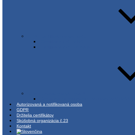
C-WT Certifikačný orgán osôb
Certifikácia osôb v NDT
Certifikácia osôb vo zváraní
C-WT inšpekčný orgán typu A
Schvaľovanie pracovných postupov WPQR/BPQ
Autorizovaná a notifikovaná osoba
GDPR
Držitelia certifikátov
Skúšobná organizácia č.23
Kontakt