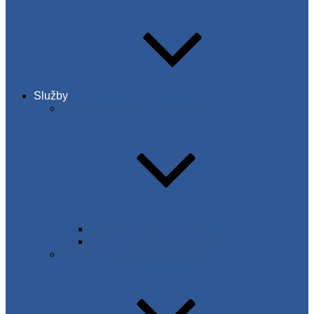
Služby
C-WT Certifikačný orgán osôb
Certifikácia osôb v NDT
Certifikácia osôb vo zváraní
C-WT inšpekčný orgán typu A