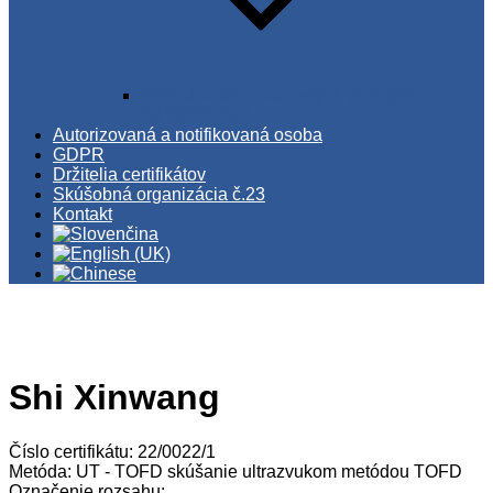
Schvaľovanie pracovných postupov
WPQR/BPQR
Autorizovaná a notifikovaná osoba
GDPR
Držitelia certifikátov
Skúšobná organizácia č.23
Kontakt
Shi Xinwang
Číslo certifikátu: 22/0022/1
Metóda: UT - TOFD skúšanie ultrazvukom metódou TOFD
Označenie rozsahu: