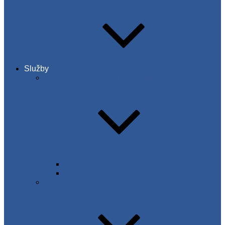
Služby
C-WT Certifikačný orgán osôb
Certifikácia osôb v NDT
Certifikácia osôb vo zváraní
C-WT inšpekčný orgán typu A