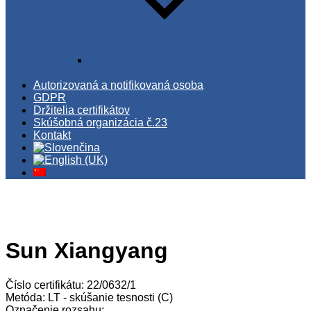
Schvaľovanie pracovných postupov
WPQR/BPQR
Autorizovaná a notifikovaná osoba
GDPR
Držitelia certifikátov
Skúšobná organizácia č.23
Kontakt
Sun Xiangyang
Číslo certifikátu: 22/0632/1
Metóda: LT - skúšanie tesnosti (C)
Označenie rozsahu: