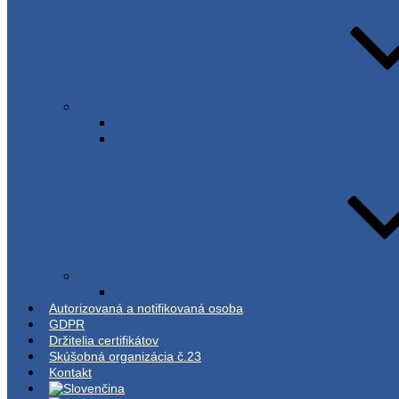
C-WT Certifikačný orgán osôb
Certifikácia osôb v NDT
Certifikácia osôb vo zváraní
C-WT inšpekčný orgán typu A
Schvaľovanie pracovných postupov WPQR/BPQ
Autorizovaná a notifikovaná osoba
GDPR
Držitelia certifikátov
Skúšobná organizácia č.23
Kontakt