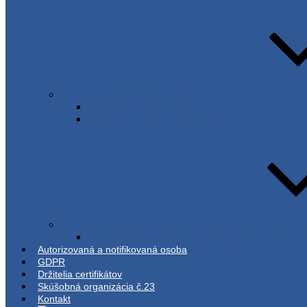
C-WT Certifikačný orgán osôb
Certifikácia osôb v NDT
Certifikácia osôb vo zváraní
C-WT inšpekčný orgán typu A
Schvaľovanie pracovných postupov WPQR/BPQ
Autorizovaná a notifikovaná osoba
GDPR
Držitelia certifikátov
Skúšobná organizácia č.23
Kontakt