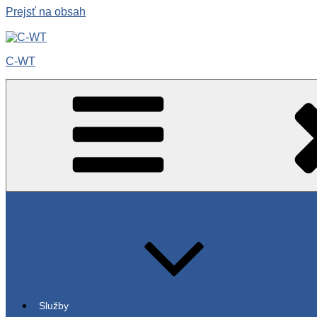
Prejsť na obsah
C-WT
Služby